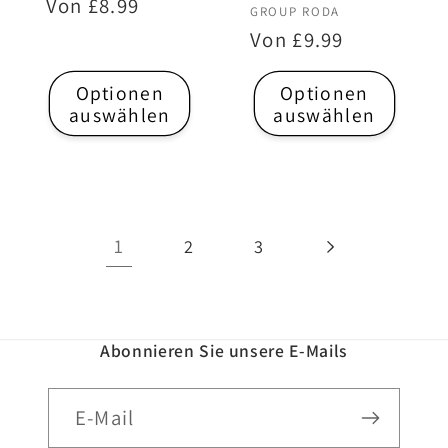
Normaler
Von £8.99
Anbieter:
GROUP RODA
Preis
Normaler
Von £9.99
Preis
Optionen
Optionen
auswählen
auswählen
1
2
3
Abonnieren Sie unsere E-Mails
E-Mail