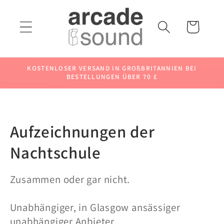
Direkt
zum
Inhalt
Warenkorb
KOSTENLOSER VERSAND IN GROßBRITANNIEN BEI
BESTELLUNGEN ÜBER 70 £
K
Aufzeichnungen der
a
Nachtschule
t
Zusammen oder gar nicht.
e
Unabhängiger, in Glasgow ansässiger
g
unabhängiger Anbieter.