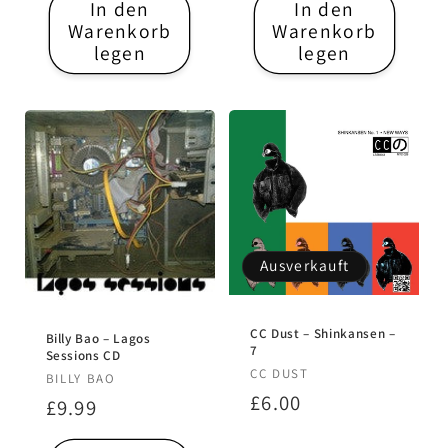
In den
In den
Warenkorb
Warenkorb
legen
legen
Ausverkauft
CC Dust – Shinkansen –
Billy Bao – Lagos
7
Sessions CD
Anbieter:
CC DUST
Anbieter:
BILLY BAO
Normaler
£6.00
Normaler
£9.99
Preis
Preis