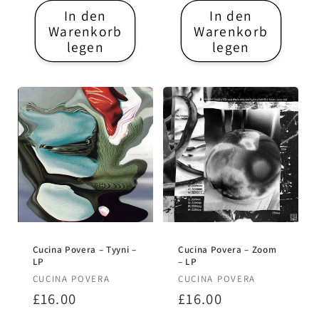
In den
In den
Warenkorb
Warenkorb
legen
legen
Cucina Povera – Tyyni –
Cucina Povera – Zoom
LP
– LP
Anbieter:
Anbieter:
CUCINA POVERA
CUCINA POVERA
Normaler
£16.00
Normaler
£16.00
Preis
Preis