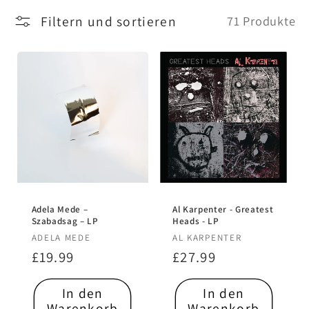
Filtern und sortieren
71 Produkte
Adela Mede –
Al Karpenter - Greatest
Szabadsag – LP
Heads - LP
Anbieter:
Anbieter:
ADELA MEDE
AL KARPENTER
Normaler
£19.99
Normaler
£27.99
Preis
Preis
In den
In den
Warenkorb
Warenkorb