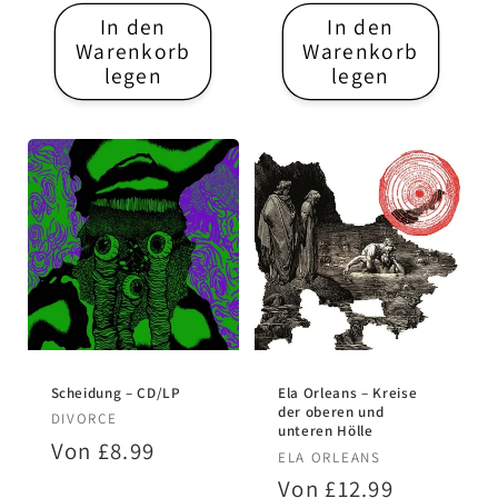
In den
In den
Warenkorb
Warenkorb
legen
legen
Scheidung – CD/LP
Ela Orleans – Kreise
der oberen und
Anbieter:
DIVORCE
unteren Hölle
Normaler
Von £8.99
Anbieter:
ELA ORLEANS
Preis
Normaler
Von £12.99