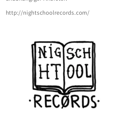
o
http://nightschoolrecords.com/
r
i
e
: