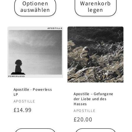
Optionen
Warenkorb
auswählen
legen
Apostille - Powerless
Apostille – Gefangene
LP
der Liebe und des
Anbieter:
APOSTILLE
Hasses
Normaler
£14.99
Anbieter:
APOSTILLE
Preis
Normaler
£20.00
Preis