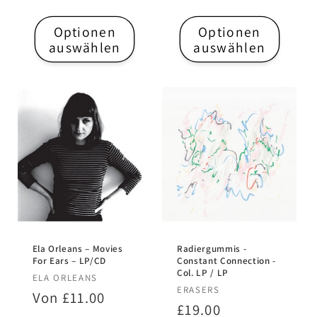
Preis
Optionen
Optionen
auswählen
auswählen
Ela Orleans – Movies
Radiergummis -
For Ears – LP/CD
Constant Connection -
Col. LP / LP
Anbieter:
ELA ORLEANS
Anbieter:
ERASERS
Normaler
Von £11.00
Normaler
£19.00