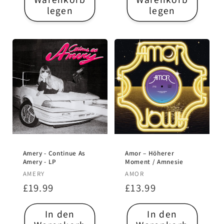
legen
legen
Amery - Continue As
Amor – Höherer
Amery - LP
Moment / Amnesie
Anbieter:
Anbieter:
AMERY
AMOR
Normaler
£19.99
Normaler
£13.99
Preis
Preis
In den
In den