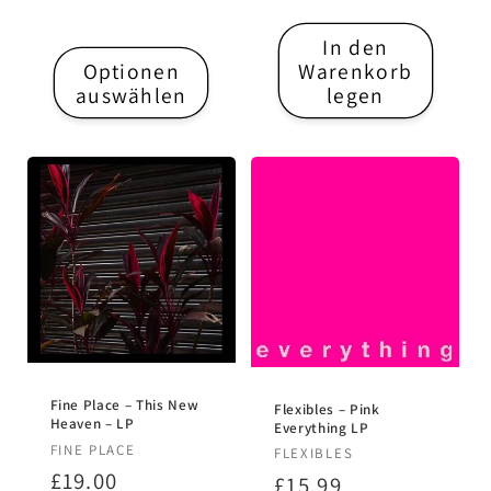
Preis
Preis
In den
Optionen
Warenkorb
auswählen
legen
Fine Place – This New
Flexibles – Pink
Heaven – LP
Everything LP
Anbieter:
FINE PLACE
Anbieter:
FLEXIBLES
Normaler
£19.00
Normaler
£15.99