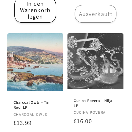
In den
Warenkorb
Ausverkauft
legen
Cucina Povera – Hilja –
Charcoal Owls – Tin
LP
Roof LP
Anbieter:
CUCINA POVERA
Anbieter:
CHARCOAL OWLS
Normaler
£16.00
Normaler
£13.99
Preis
Preis