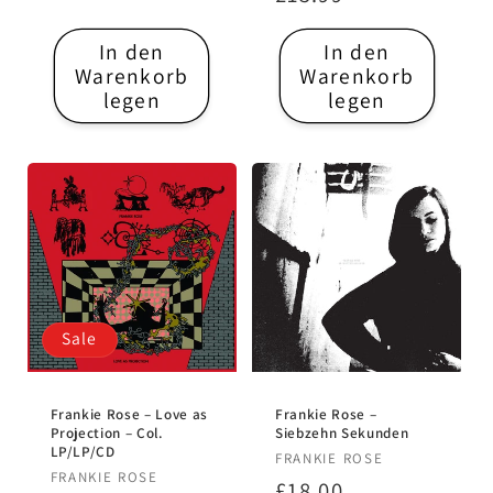
Preis
Preis
In den
In den
Warenkorb
Warenkorb
legen
legen
Sale
Frankie Rose – Love as
Frankie Rose –
Projection – Col.
Siebzehn Sekunden
LP/LP/CD
Anbieter:
FRANKIE ROSE
Anbieter:
FRANKIE ROSE
Normaler
£18.00