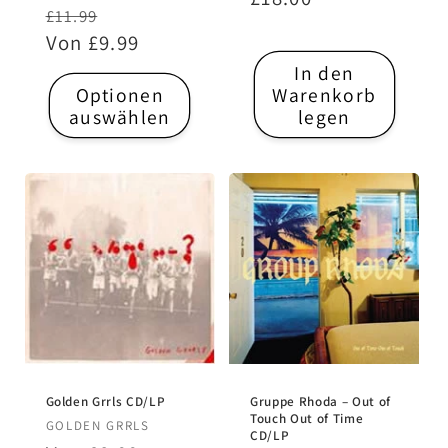
Normaler
Verkaufspreis
£11.99
Preis
Preis
Von £9.99
In den
Optionen
Warenkorb
auswählen
legen
Golden Grrls CD/LP
Gruppe Rhoda – Out of
Touch Out of Time
Anbieter:
GOLDEN GRRLS
CD/LP