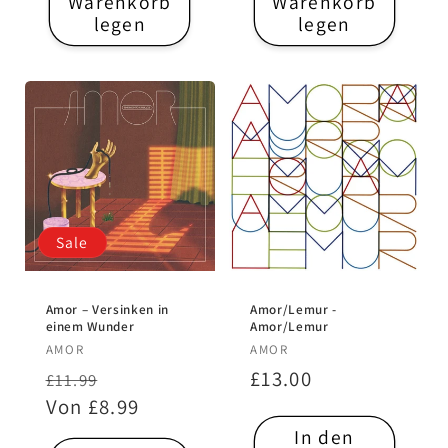
Warenkorb
Warenkorb
legen
legen
Sale
Amor – Versinken in
Amor/Lemur -
einem Wunder
Amor/Lemur
Anbieter:
Anbieter:
AMOR
AMOR
Normaler
Verkaufspreis
Normaler
£13.00
£11.99
Preis
Von £8.99
Preis
In den